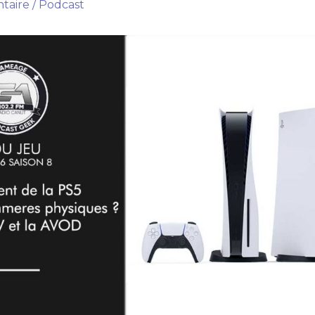
taire
/
Podcast