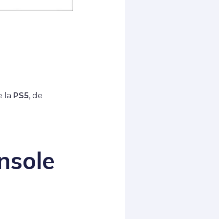
e la
PS5
, de
onsole